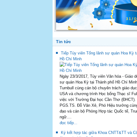
Tin tức
Tiếp Tùy viên Tổng lãnh sự quán Hoa Kỳ t
Hồ Chí Minh
Ngày 23/3/2017, Tùy viên Văn hóa - Giáo d
sự quán Hoa Kỳ tại Thành phố Hồ Chí Minh
Turnbull cùng cán bộ chuyên trách giáo dụ
USA và chương trình Học bổng Thạc sĩ Ful
việc với Trường Đại học Cần Thơ (ĐHCT). 
PGS.TS. Đỗ Văn Xê, Phó Hiệu trưởng cùng 
đạo và cán bộ Phòng Hợp tác Quốc tế, Tru
ngữ....
đọc tiếp...
Ký kết hợp tác giữa Khoa CNTT&TT và Cô