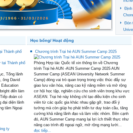
Inche
Định
Chon
Đón 
Unive
Học bổng/ Hoạt động
ại Thành phố
Chương trình Trại hè AUN Summer Camp 2025
Phòng Hợp tác Quốc tế xin thông tin về Chương
trình Trại hè AUN -AUN Summer Camp 2025 AUN
ục, Tổng lãnh
Summer Camp (ASEAN University Network Summer
, ông David
Camp) đóng vai trò quan trọng trong việc thúc đẩy sự
c Education
giao lưu văn hóa, nâng cao kỹ năng mềm và mở rộng
bright đến làm
cơ hội học tập, nghiên cứu cho sinh viên trong khu vực
Tiếp đoàn có
ASEAN. Trại hè này không chỉ tạo điều kiện cho sinh
đại diện lãnh
viên từ các quốc gia khác nhau gặp gỡ, trao đổi ý
ng tâm Ngoại
tưởng mà còn giúp họ phát triển tư duy toàn cầu, tăng
cường khả năng lãnh đạo và làm việc nhóm. Bên cạnh
đó, AUN Summer Camp mang lại lợi ích thiết thực như
nâng cao trình độ ngoại ngữ, mở rộng mạng lưới...
ng ty
đọc tiếp...