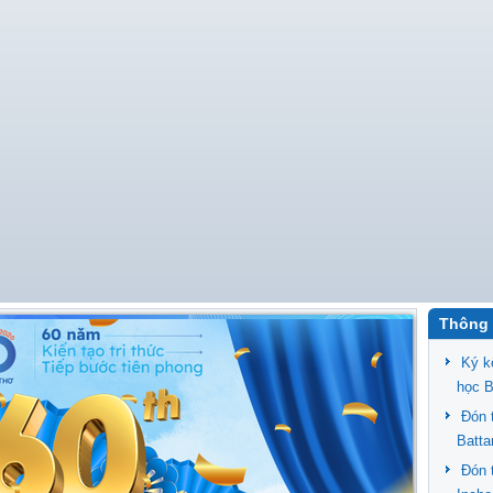
Thông 
Ký k
học 
Đón 
Batt
Đón 