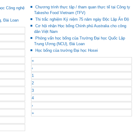
Chương trình thực tập / tham quan thực tế tại Công ty
học Công nghệ
Takesho Food Vietnam (TFV)
Thi trắc nghiệm Kỷ niệm 75 năm ngày Độc Lập Ấn Độ
, Đài Loan
Cơ hội nhận Học bổng Chính phủ Australia cho công
dân Việt Nam
Phỏng vấn học bổng của Trường Đại học Quốc Lập
Trung Ương (NCU), Đài Loan
Học bổng của trường Đại học Hosei
«
‹
1
2
3
4
›
»