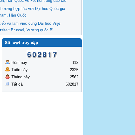
on, Hàn Quốc về kết nối trong đào tạo
 hướng hợp tác với Đại học Quốc gia
nam, Hàn Quốc
tiếp và làm việc cùng Đại học Vrije
rsiteit Brussel, Vương quốc Bỉ
Số lượt truy cập
Hôm nay
112
Tuần này
2325
Tháng này
2562
Tất cả
602817