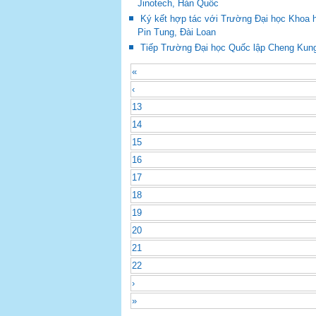
Jinotech, Hàn Quốc
Ký kết hợp tác với Trường Đại học Khoa 
Pin Tung, Đài Loan
Tiếp Trường Đại học Quốc lập Cheng Kung
«
‹
13
14
15
16
17
18
19
20
21
22
›
»