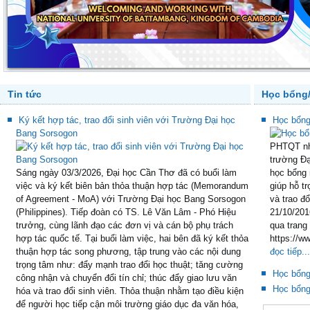
Tin tức
Học bổng/
Ký kết hợp tác, trao đổi sinh viên với Trường Đại học
Học bổ
Bang Sorsogon
PHTQT nh
trường Đạ
Sáng ngày 03/3/2026, Đại học Cần Thơ đã có buổi làm
học bổng 
việc và ký kết biên bản thỏa thuận hợp tác (Memorandum
giúp hỗ tr
of Agreement - MoA) với Trường Đại học Bang Sorsogon
và trao đ
(Philippines). Tiếp đoàn có TS. Lê Văn Lâm - Phó Hiệu
21/10/201
trưởng, cùng lãnh đạo các đơn vị và cán bộ phụ trách
qua trang
hợp tác quốc tế. Tại buổi làm việc, hai bên đã ký kết thỏa
https://w
thuận hợp tác song phương, tập trung vào các nội dung
đọc tiếp...
trọng tâm như: đẩy mạnh trao đổi học thuật; tăng cường
Học bổn
công nhận và chuyển đổi tín chỉ; thúc đẩy giao lưu văn
Học bổng
hóa và trao đổi sinh viên. Thỏa thuận nhằm tạo điều kiện
để người học tiếp cận môi trường giáo dục đa văn hóa,