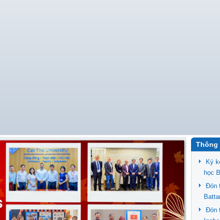
Thông 
Ký k
học 
Đón 
Batt
Đón 