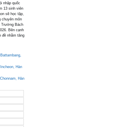
ội nhập quốc
m 13 sinh viên
on sẽ học tập,
ng chuyên môn
à Trường Bách
2026. Bên cạnh
n đề nhằm tăng
a Battambang,
 Incheon, Hàn
a Chonnam, Hàn