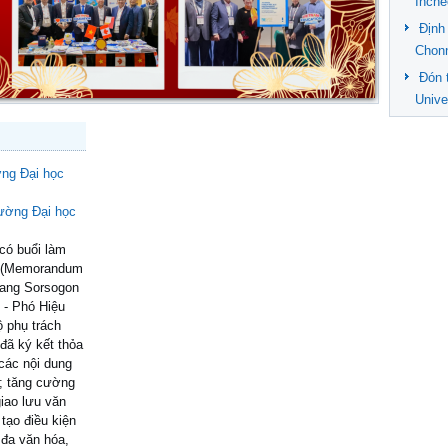
Inche
Định
Chon
Đón 
Unive
ờng Đại học
có buổi làm
ác (Memorandum
Bang Sorsogon
 - Phó Hiệu
ộ phụ trách
 đã ký kết thỏa
các nội dung
t; tăng cường
giao lưu văn
tạo điều kiện
 đa văn hóa,