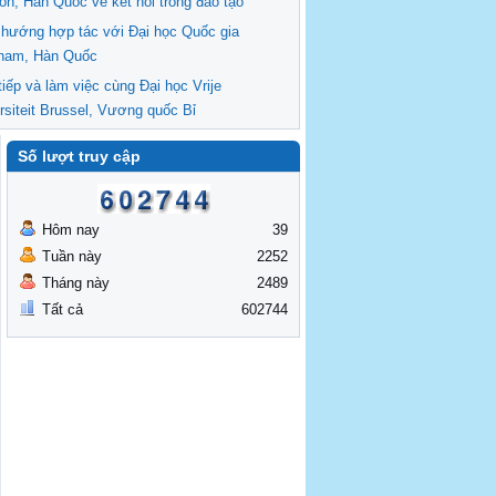
on, Hàn Quốc về kết nối trong đào tạo
 hướng hợp tác với Đại học Quốc gia
nam, Hàn Quốc
tiếp và làm việc cùng Đại học Vrije
rsiteit Brussel, Vương quốc Bỉ
Số lượt truy cập
Hôm nay
39
Tuần này
2252
Tháng này
2489
Tất cả
602744