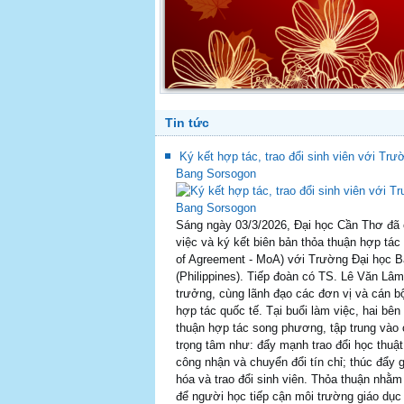
Tin tức
Ký kết hợp tác, trao đổi sinh viên với Trư
Bang Sorsogon
Sáng ngày 03/3/2026, Đại học Cần Thơ đã 
việc và ký kết biên bản thỏa thuận hợp t
of Agreement - MoA) với Trường Đại học 
(Philippines). Tiếp đoàn có TS. Lê Văn Lâm
trưởng, cùng lãnh đạo các đơn vị và cán b
hợp tác quốc tế. Tại buổi làm việc, hai bên
thuận hợp tác song phương, tập trung vào 
trọng tâm như: đẩy mạnh trao đổi học thuậ
công nhận và chuyển đổi tín chỉ; thúc đẩy 
hóa và trao đổi sinh viên. Thỏa thuận nhằm 
để người học tiếp cận môi trường giáo dục