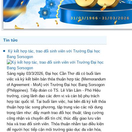
Tin tức
Ký kết hợp tác, trao đổi sinh viên với Trường Đại học
Bang Sorsogon
Sáng ngày 03/3/2026, Đại học Cần Thơ đã có buổi làm
việc và ký kết biên bản thỏa thuận hợp tác (Memorandum
of Agreement - MoA) với Trường Đại học Bang Sorsogon
(Philippines). Tiếp đoàn có TS. Lê Văn Lâm - Phó Hiệu
trưởng, cùng lãnh đạo các đơn vị và cán bộ phụ trách
hợp tác quốc tế. Tại buổi làm việc, hai bên đã ký kết thỏa
thuận hợp tác song phương, tập trung vào các nội dung
trọng tâm như: đẩy mạnh trao đổi học thuật; tăng cường
công nhận và chuyển đổi tín chỉ; thúc đẩy giao lưu văn
hóa và trao đổi sinh viên. Thỏa thuận nhằm tạo điều kiện
để người học tiếp cận môi trường giáo dục đa văn hóa,