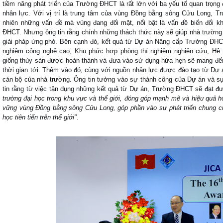
tiềm năng phát triển của Trường ĐHCT là rất lớn với ba yếu tố quan trọng 
nhân lực. Với vị trí là trung tâm của vùng Đồng bằng sông Cửu Long,
nhiên những vấn đề mà vùng đang đối mặt, nổi bật là vấn đề biến đổi kh
ĐHCT. Nhưng ông tin rằng chính những thách thức này sẽ giúp nhà trường 
giải pháp ứng phó. Bên cạnh đó, kết quả từ Dự án Nâng cấp Trường ĐHC
nghiệm công nghệ cao, Khu phức hợp phòng thí nghiệm nghiên cứu, Hệ t
giống thủy sản được hoàn thành và đưa vào sử dụng hứa hẹn sẽ mang đến 
thời gian tới. Thêm vào đó, cùng với nguồn nhân lực được đào tạo từ Dự
cán bộ của nhà trường. Ông tin tưởng vào sự thành công của Dự án và s
tin rằng từ việc tận dụng những kết quả từ Dự án, Trường ĐHCT sẽ đạt đư
trường đại học trong khu vực và thế giới, đóng góp mạnh mẽ và hiệu quả 
vững vùng Đồng bằng sông Cửu Long, góp phần vào sự phát triển chung c
học tiên tiến trên thế giới"
.