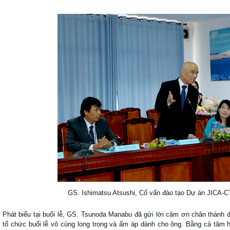
GS. Ishimatsu Atsushi, Cố vấn đào tạo Dự án JICA-C
Phát biểu tại buổi lễ, GS. Tsunoda Manabu đã gửi lời cảm ơn chân thàn
tổ chức buổi lễ vô cùng long trọng và ấm áp dành cho ông. Bằng cả tâm