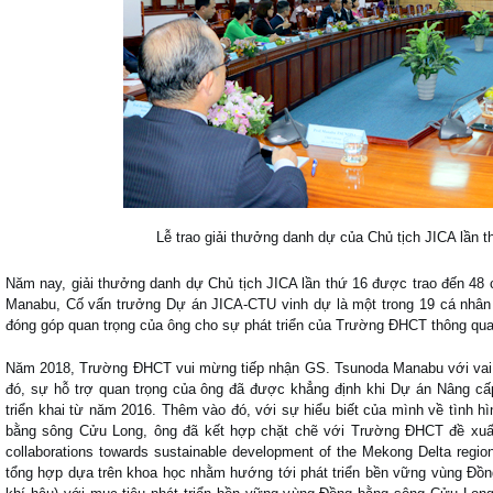
Lễ trao giải thưởng danh dự của Chủ tịch JICA lần 
Năm nay, giải thưởng danh dự Chủ tịch JICA lần thứ 16 được trao đến 48 
Manabu, Cố vấn trưởng Dự án JICA-CTU vinh dự là một trong 19 cá nhân
đóng góp quan trọng của ông cho sự phát triển của Trường ĐHCT thông q
Năm 2018, Trường ĐHCT vui mừng tiếp nhận GS. Tsunoda Manabu với vai 
đó, sự hỗ trợ quan trọng của ông đã được khẳng định khi Dự án Nâng c
triển khai từ năm 2016. Thêm vào đó, với sự hiểu biết của mình về tình hì
bằng sông Cửu Long, ông đã kết hợp chặt chẽ với Trường ĐHCT đề xuất
collaborations towards sustainable development of the Mekong Delta regi
tổng hợp dựa trên khoa học nhằm hướng tới phát triển bền vững vùng Đồng