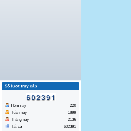
Số lượt truy cập
Hôm nay
220
Tuần này
1899
Tháng này
2136
Tất cả
602391