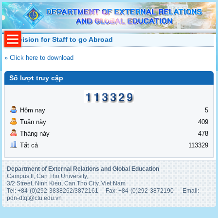
Decision for Staff to go Abroad
» Click here to download
Số lượt truy cập
Hôm nay
5
Tuần này
409
Tháng này
478
Tất cả
113329
Department of External Relations and Global Education
Campus II, Can Tho University,
3/2 Street, Ninh Kieu, Can Tho City, Viet Nam
Tel: +84-(0)292-3838262/3872161 Fax: +84-(0)292-3872190 Email:
pdn-
dtqt@ctu.edu.vn