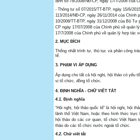
định số 78/2008/NĐ-CP, ngày 17/7/2008 của Ch
-
Thông tư số 07/2015/TT-BTP, ngày 15/6/201
113/2014/NĐ-CP, ngày 26/11/2014 của Chính ph
10/2008/TT-BTP, ngày 31/12/2008 của Bộ Tư 
CP ngày 17/07/2008 của Chính phủ về quản lý
17/7/2008 của Chính phủ về quản lý hợp tác v
2.
MỤC ĐÍCH
Thống nhất trình tự, thủ tục và phân công trá
tế.
3.
PHẠM VI ÁP DỤNG
Áp dụng cho tất cả hội nghị, hội thảo có yếu
vị tổ chức, đồng tổ chức
.
4.
ĐỊNH NGHĨA - CHỮ VIẾT TẮT
4.1.
Định nghĩa
“Hội nghị, hội thảo quốc tế” là hội nghị, hội 
lãnh thổ Việt Nam, hoặc theo hình thức trực 
hội thảo do các cơ quan, tổ chức Việt Nam t
thảo do các tổ chức nước ngoài tổ chức.
4.2.
Chữ viết tắt