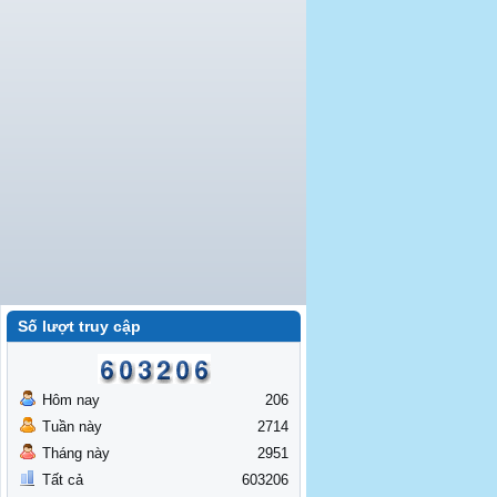
Số lượt truy cập
Hôm nay
206
Tuần này
2714
Tháng này
2951
Tất cả
603206