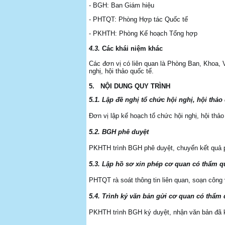
- BGH: Ban Giám hiệu
- PHTQT: Phòng Hợp tác Quốc tế
- PKHTH: Phòng Kế hoạch Tổng hợp
4.3.
Các khái niệm khác
Các đơn vị có liên quan là Phòng Ban, Khoa, V
nghị, hội thảo quốc tế.
5.
NỘI DUNG QUY TRÌNH
5.1.
Lập đề nghị tổ chức hội nghị, hội thả
Đơn vị lập kế hoạch tổ chức hội nghị, hội th
5.2.
BGH phê duyệt
PKHTH trình BGH phê duyệt, chuyển kết quả p
5.3.
Lập hồ sơ xin phép cơ quan có thẩm q
PHTQT rà soát thông tin liên quan, soạn công
5.4.
Trình ký văn bản gửi cơ quan có thẩm
PKHTH trình BGH ký duyệt, nhận văn bản đã 