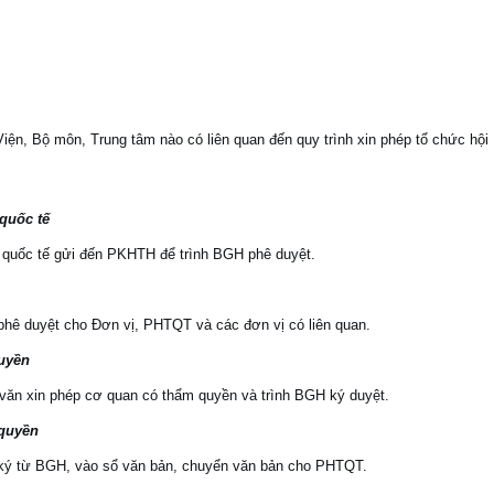
iện, Bộ môn, Trung tâm nào có liên quan đến quy trình xin phép tổ chức hội
o quốc tế
ảo quốc tế gửi đến PKHTH để trình BGH phê duyệt.
hê duyệt cho Đơn vị, PHTQT và các đơn vị có liên quan.
uyền
 văn xin phép cơ quan có thẩm quyền và trình BGH ký duyệt.
 quyền
ký từ BGH, vào sổ văn bản, chuyển văn bản cho PHTQT.