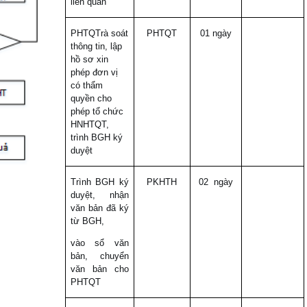
liên quan
PHTQTrà soát
PHTQT
01 ngày
thông tin, lập
hồ sơ xin
phép đơn vị
có thẩm
quyền cho
phép tổ chức
HNHTQT,
trình BGH ký
duyệt
Trình BGH ký
PKHTH
02 ngày
duyệt, nhận
văn bản đã ký
từ BGH,
vào sổ văn
bản, chuyển
văn bản cho
PHTQT