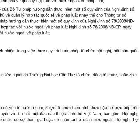
ính phủ về quản lý hợp tác với nước ngoài về pháp luật)
5 của Bộ Tư pháp hướng dẫn thực hiện một số quy định của Nghị định số
ủ về quản lý hợp tác quốc tế về pháp luật (thay thế cho Thông tư số
pháp hướng dẫn thực hiện một số quy định của Nghị định số 78/2008/NĐ-
 hợp tác với nước ngoài về pháp luật Nghị định số 78/2008/NĐ-CP, ngày
ới nước ngoài về pháp luật;
ch nhiệm trong việc thực quy trình xin phép tổ chức hội nghị, hội thảo quốc
 tố nước ngoài do Trường Đại học Cần Thơ tổ chức, đồng tổ chức, hoặc đơn
thảo có yếu tố nước ngoài, được tổ chức theo hình thức gặp gỡ trực tiếp trên
tuyến với ít nhất một đầu cầu thuộc lãnh thổ Việt Nam, bao gồm: Hội nghị,
ổ chức có sự tham gia hoặc có nhận tài trợ của nước ngoài; Hội nghị, hội