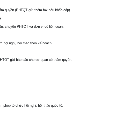
ẩm quyền (PHTQT gửi thêm fax nếu khẩn cấp)
n
n, chuyển PHTQT và đơn vị có liên quan.
c hội nghị, hội thảo theo kế hoạch.
 PHTQT gửi báo cáo cho cơ quan có thẩm quyền.
in phép tổ chức hội nghị, hội thảo quốc tế.