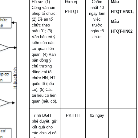
Hồ sơ: (1)
- Đơn vị
Chậm
Mẫu
Công văn xin
nhất 40
- PHTQT
HTQT-HN01;
phép tổ chức;
ngày làm
(2) Đề án tổ
việc
Mẫu
chức theo
trước
mẫu 01; (3)
ngày tổ
HTQT-HN02
Văn bản có ý
chức
kiến của các
cơ quan liên
quan; (4) Văn
bản đồng ý
chủ trương
đăng cai tổ
chức HN, HT
quốc tế (nếu
có); (5) Các
tài liệu có liên
quan (nếu có).
Trình BGH
PKHTH
02 ngày
phê duyệt, gửi
kết quả cho
các đơn vị có